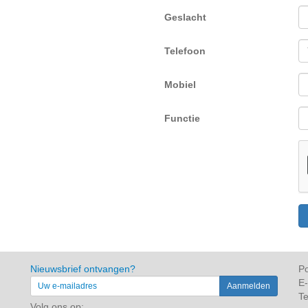
Geslacht
Telefoon
Mobiel
Functie
Nieuwsbrief ontvangen?
Po
E-
Te
Volg ons op: