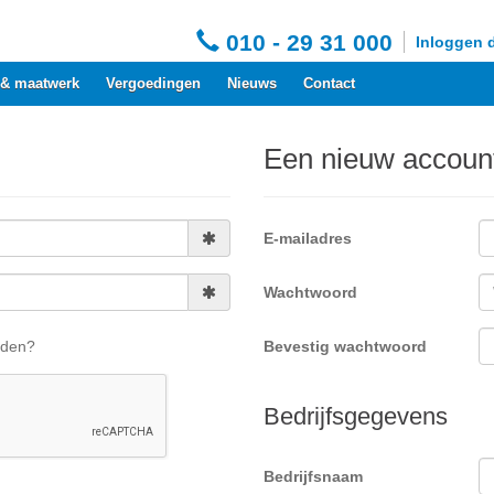
010 - 29 31 000
Inloggen 
 & maatwerk
Vergoedingen
Nieuws
Contact
Een nieuw accou
E-mailadres
Wachtwoord
uden?
Bevestig wachtwoord
Bedrijfsgegevens
Bedrijfsnaam