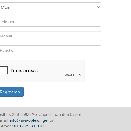
stbus 288, 2900 AG Capelle aan den IJssel
mail:
info@svs-opleidingen.nl
lefoon:
010 - 29 31 000