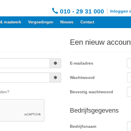
010 - 29 31 000
Inloggen 
 & maatwerk
Vergoedingen
Nieuws
Contact
Een nieuw accou
E-mailadres
Wachtwoord
uden?
Bevestig wachtwoord
Bedrijfsgegevens
Bedrijfsnaam