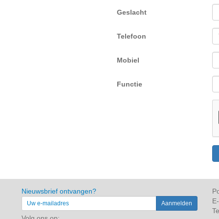
Geslacht
Telefoon
Mobiel
Functie
Nieuwsbrief ontvangen?
Po
E-
Te
Volg ons op: