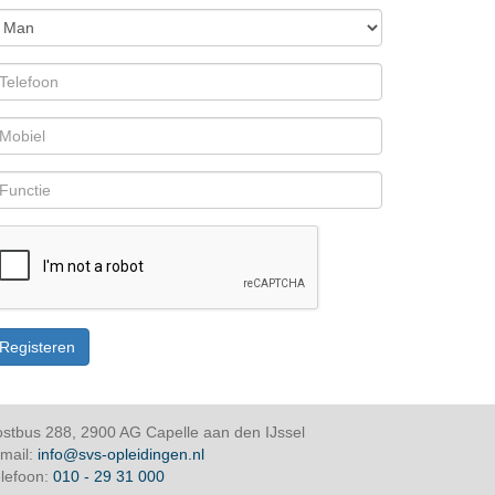
stbus 288, 2900 AG Capelle aan den IJssel
mail:
info@svs-opleidingen.nl
lefoon:
010 - 29 31 000