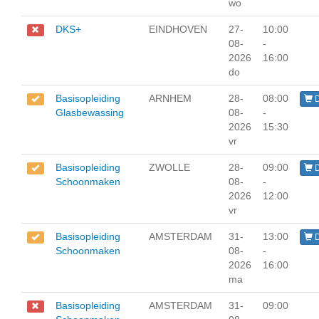
wo
DKS+
EINDHOVEN
27-
10:00
08-
-
2026
16:00
do
Basisopleiding
ARNHEM
28-
08:00
D
Glasbewassing
08-
-
2026
15:30
vr
Basisopleiding
ZWOLLE
28-
09:00
D
Schoonmaken
08-
-
2026
12:00
vr
Basisopleiding
AMSTERDAM
31-
13:00
D
Schoonmaken
08-
-
2026
16:00
ma
Basisopleiding
AMSTERDAM
31-
09:00