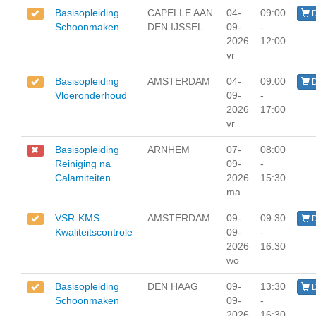
Basisopleiding
CAPELLE AAN
04-
09:00
D
Schoonmaken
DEN IJSSEL
09-
-
2026
12:00
vr
Basisopleiding
AMSTERDAM
04-
09:00
D
Vloeronderhoud
09-
-
2026
17:00
vr
Basisopleiding
ARNHEM
07-
08:00
Reiniging na
09-
-
Calamiteiten
2026
15:30
ma
VSR-KMS
AMSTERDAM
09-
09:30
D
Kwaliteitscontrole
09-
-
2026
16:30
wo
Basisopleiding
DEN HAAG
09-
13:30
D
Schoonmaken
09-
-
2026
16:30