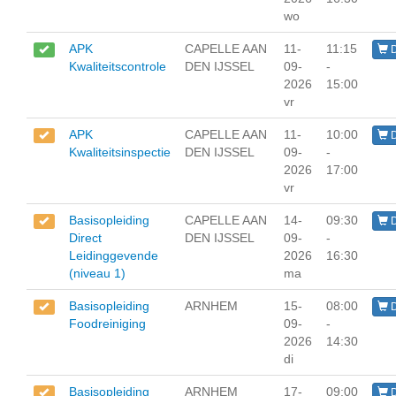
wo
APK
CAPELLE AAN
11-
11:15
D
Kwaliteitscontrole
DEN IJSSEL
09-
-
2026
15:00
vr
APK
CAPELLE AAN
11-
10:00
D
Kwaliteitsinspectie
DEN IJSSEL
09-
-
2026
17:00
vr
Basisopleiding
CAPELLE AAN
14-
09:30
D
Direct
DEN IJSSEL
09-
-
Leidinggevende
2026
16:30
(niveau 1)
ma
Basisopleiding
ARNHEM
15-
08:00
D
Foodreiniging
09-
-
2026
14:30
di
Basisopleiding
ARNHEM
17-
09:00
D