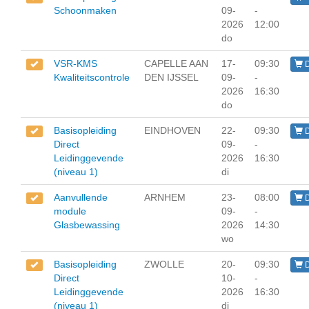
Schoonmaken
09-
-
2026
12:00
do
VSR-KMS
CAPELLE AAN
17-
09:30
D
Kwaliteitscontrole
DEN IJSSEL
09-
-
2026
16:30
do
Basisopleiding
EINDHOVEN
22-
09:30
D
Direct
09-
-
Leidinggevende
2026
16:30
(niveau 1)
di
Aanvullende
ARNHEM
23-
08:00
D
module
09-
-
Glasbewassing
2026
14:30
wo
Basisopleiding
ZWOLLE
20-
09:30
D
Direct
10-
-
Leidinggevende
2026
16:30
(niveau 1)
di