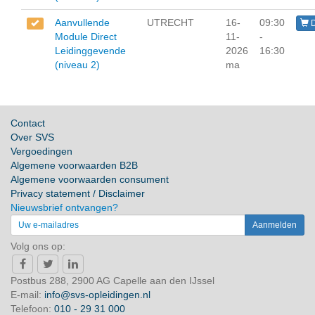
Aanvullende
UTRECHT
16-
09:30
D
Module Direct
11-
-
Leidinggevende
2026
16:30
(niveau 2)
ma
Contact
Over SVS
Vergoedingen
Algemene voorwaarden B2B
Algemene voorwaarden consument
Privacy statement / Disclaimer
Nieuwsbrief ontvangen?
Volg ons op:
Postbus 288, 2900 AG Capelle aan den IJssel
E-mail:
info@svs-opleidingen.nl
Telefoon:
010 - 29 31 000