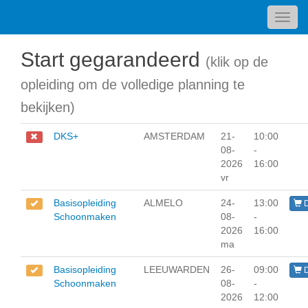
Toggl
navig
Start gegarandeerd
(klik op de
opleiding om de volledige planning te
bekijken)
DKS+
AMSTERDAM
21-
10:00
08-
-
2026
16:00
vr
Basisopleiding
ALMELO
24-
13:00
D
Schoonmaken
08-
-
2026
16:00
ma
Basisopleiding
LEEUWARDEN
26-
09:00
D
Schoonmaken
08-
-
2026
12:00