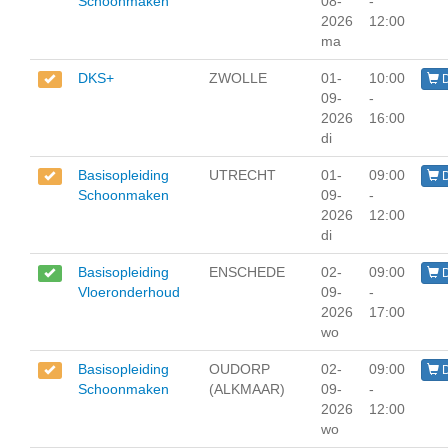
Schoonmaken
08-
-
2026
12:00
ma
DKS+
ZWOLLE
01-
10:00
D
09-
-
2026
16:00
di
Basisopleiding
UTRECHT
01-
09:00
D
Schoonmaken
09-
-
2026
12:00
di
Basisopleiding
ENSCHEDE
02-
09:00
D
Vloeronderhoud
09-
-
2026
17:00
wo
Basisopleiding
OUDORP
02-
09:00
D
Schoonmaken
(ALKMAAR)
09-
-
2026
12:00
wo