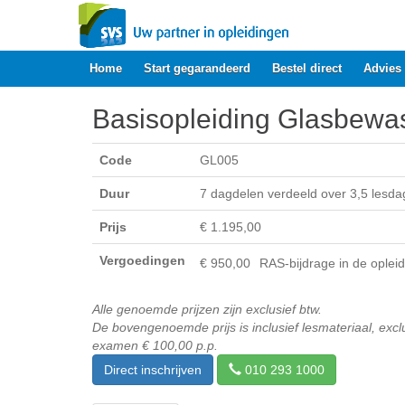
Home
Start gegarandeerd
Bestel direct
Advies
Basisopleiding Glasbewa
Code
GL005
Duur
7 dagdelen verdeeld over 3,5 lesda
Prijs
€ 1.195,00
Vergoedingen
€ 950,00
RAS-bijdrage in de oplei
Alle genoemde prijzen zijn exclusief btw.
De bovengenoemde prijs is inclusief lesmateriaal, excl
examen € 100,00 p.p.
Direct inschrijven
010 293 1000