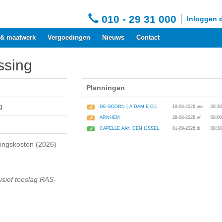
010 - 29 31 000
Inloggen 
 & maatwerk
Vergoedingen
Nieuws
Contact
ssing
Planningen
g
DE GOORN ( A`DAM E.O.)
19-08-2026 wo
08:30
ARNHEM
28-08-2026 vr
08:00
CAPELLE AAN DEN IJSSEL
01-09-2026 di
08:30
dingskosten (2026)
usief toeslag RAS-