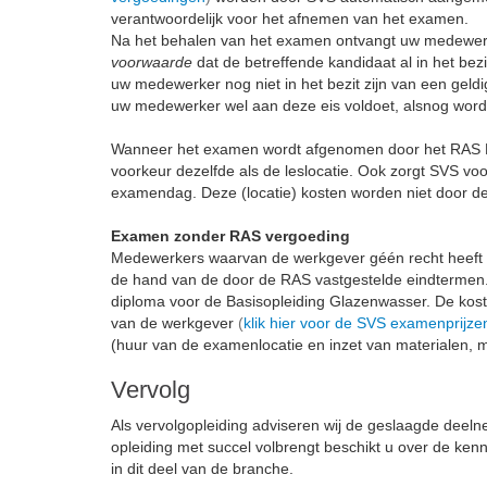
verantwoordelijk voor het afnemen van het examen.
Na het behalen van het examen ontvangt uw medewerk
voorwaarde
dat de betreffende kandidaat al in het bez
uw medewerker nog niet in het bezit zijn van een geld
uw medewerker wel aan deze eis voldoet, alsnog wor
Wanneer het examen wordt afgenomen door het RAS E
voorkeur dezelfde als de leslocatie. Ook zorgt SVS 
examendag. Deze (locatie) kosten worden niet door d
Examen zonder RAS vergoeding
Medewerkers waarvan de werkgever géén recht heeft
de hand van de door de RAS vastgestelde eindtermen
diploma voor de Basisopleiding Glazenwasser. De ko
van de werkgever
(
klik hier voor de SVS examenprijze
(huur van de examenlocatie en inzet van materialen
Vervolg
Als vervolgopleiding adviseren wij de geslaagde deel
opleiding met succel volbrengt beschikt u over de 
in dit deel van de branche.