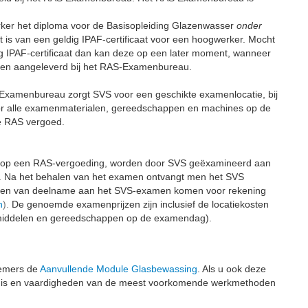
er het diploma voor de Basisopleiding Glazenwasser
onder
it is van een geldig IPAF-certificaat voor een hoogwerker. Mocht
ig IPAF-certificaat dan kan deze op een later moment, wanneer
den aangeleverd bij het RAS-Examenbureau.
xamenbureau zorgt SVS voor een geschikte examenlocatie, bij
voor alle examenmaterialen, gereedschappen en machines op de
e RAS vergoed.
 op een RAS-vergoeding, worden door SVS geëxamineerd aan
. Na het behalen van het examen ontvangt men het SVS
sten van deelname aan het SVS-examen komen voor rekening
n
).
De genoemde examenprijzen zijn inclusief de locatiekosten
, middelen en gereedschappen op de examendag).
nemers de
Aanvullende Module Glasbewassing
. Als u ook deze
kennis en vaardigheden van de meest voorkomende werkmethoden