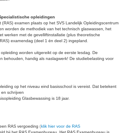
Specialistische opleidingen
het (RAS) examen plaats op het SVS Landelijk Opleidingscentrum
agen worden de methodiek van het technisch glaswassen, het
 werken met de gevelliftinstallatie (plus theoretische
(RAS) examendag (deel 1 én deel 2) ingepland.
 opleiding worden uitgereikt op de eerste lesdag. De
n behouden, handig als naslagwerk! De studiebelasting voor
eiding op het niveau eind basisschool is vereist. Dat betekent
 en schrijven
sopleiding Glasbewassing is 18 jaar.
 een RAS vergoeding
(
klik hier voor de RAS
ld bij het RAS Examenbureau. Het RAS Examenbureau is