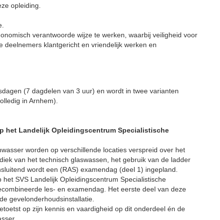
ze opleiding.
e.
onomisch verantwoorde wijze te werken, waarbij veiligheid voor
 deelnemers klantgericht en vriendelijk werken en
sdagen (7 dagdelen van 3 uur) en wordt in twee varianten
olledig in Arnhem).
op het Landelijk Opleidingscentrum Specialistische
wasser worden op verschillende locaties verspreid over het
diek van het technisch glaswassen, het gebruik van de ladder
nsluitend wordt een (RAS) examendag (deel 1) ingepland.
p het SVS Landelijk Opleidingscentrum Specialistische
ecombineerde les- en examendag. Het eerste deel van deze
de gevelonderhoudsinstallatie.
oetst op zijn kennis en vaardigheid op dit onderdeel én de
asser.