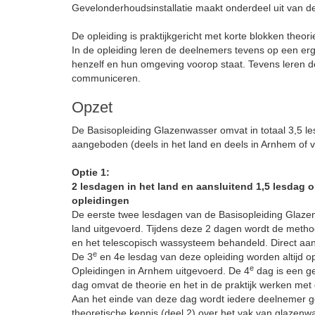
Gevelonderhoudsinstallatie maakt onderdeel uit van de
De opleiding is praktijkgericht met korte blokken theori
In de opleiding leren de deelnemers tevens op een erg
henzelf en hun omgeving voorop staat. Tevens leren de
communiceren.
Opzet
De Basisopleiding Glazenwasser omvat in totaal 3,5 le
aangeboden (deels in het land en deels in Arnhem of v
Optie 1:
2 lesdagen in het land en aansluitend 1,5 lesdag 
opleidingen
De eerste twee lesdagen van de Basisopleiding Glazen
land uitgevoerd. Tijdens deze 2 dagen wordt de metho
en het telescopisch wassysteem behandeld. Direct aa
e
De 3
en 4e lesdag van deze opleiding worden altijd o
e
Opleidingen in Arnhem uitgevoerd. De 4
dag is een g
dag omvat de theorie en het in de praktijk werken met 
Aan het einde van deze dag wordt iedere deelnemer get
theoretische kennis (deel 2) over het vak van glazenw