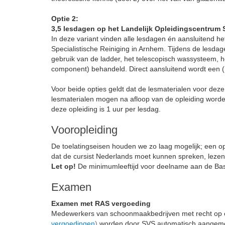
Optie 2:
3,5 lesdagen op het Landelijk Opleidingscentrum 
In deze variant vinden alle lesdagen én aansluitend 
Specialistische Reiniging in Arnhem. Tijdens de lesd
gebruik van de ladder, het telescopisch wassysteem, het
component) behandeld. Direct aansluitend wordt een 
Voor beide opties geldt dat de lesmaterialen voor deze
lesmaterialen mogen na afloop van de opleiding worde
deze opleiding is 1 uur per lesdag.
Vooropleiding
De toelatingseisen houden we zo laag mogelijk; een opl
dat de cursist Nederlands moet kunnen spreken, lezen
Let op!
De minimumleeftijd voor deelname aan de Basi
Examen
Examen met RAS vergoeding
Medewerkers van schoonmaakbedrijven met recht op
vergoedingen
)
worden door SVS automatisch aangeme