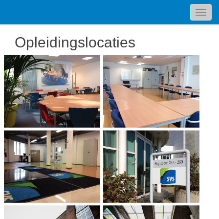
Toggl
navig
Opleidingslocaties