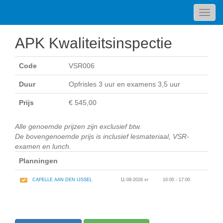
Toggl
navig
APK Kwaliteitsinspectie
Code
VSR006
Duur
Opfrisles 3 uur en examens 3,5 uur
Prijs
€ 545,00
Alle genoemde prijzen zijn exclusief btw.
De bovengenoemde prijs is inclusief lesmateriaal, VSR-
examen en lunch.
Planningen
CAPELLE AAN DEN IJSSEL
11-09-2026 vr
10:00 - 17:00