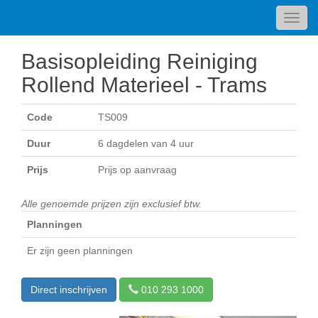
Toggl
navig
Basisopleiding Reiniging
Rollend Materieel - Trams
Code
TS009
Duur
6 dagdelen van 4 uur
Prijs
Prijs op aanvraag
Alle genoemde prijzen zijn exclusief btw.
Planningen
Er zijn geen planningen
Direct inschrijven
010 293 1000