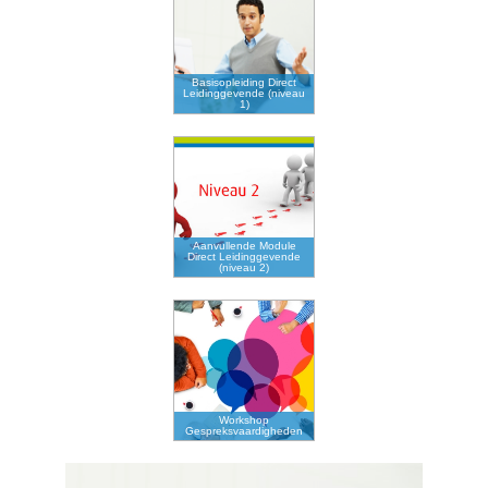
Basisopleiding Direct
Leidinggevende (niveau
1)
Aanvullende Module
Direct Leidinggevende
(niveau 2)
Workshop
Gespreksvaardigheden