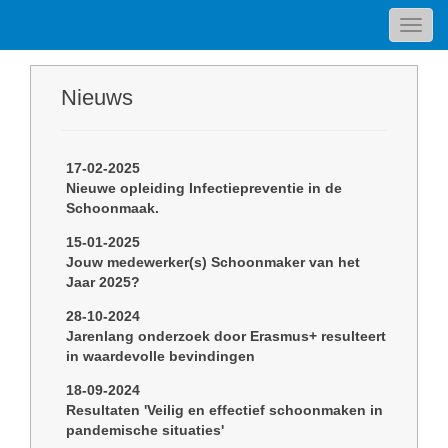
Toggl
navig
Nieuws
17-02-2025
Nieuwe opleiding Infectiepreventie in de
Schoonmaak.
15-01-2025
Jouw medewerker(s) Schoonmaker van het
Jaar 2025?
28-10-2024
Jarenlang onderzoek door Erasmus+ resulteert
in waardevolle bevindingen
18-09-2024
Resultaten 'Veilig en effectief schoonmaken in
pandemische situaties'