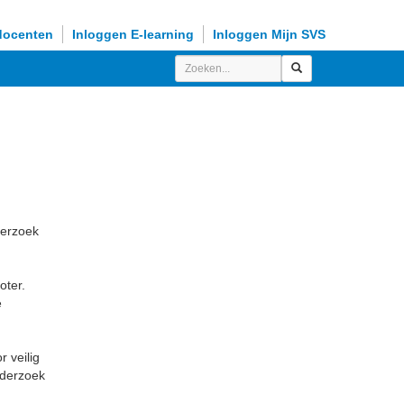
docenten
Inloggen E-learning
Inloggen Mijn SVS
n
derzoek
oter.
e
r veilig
nderzoek