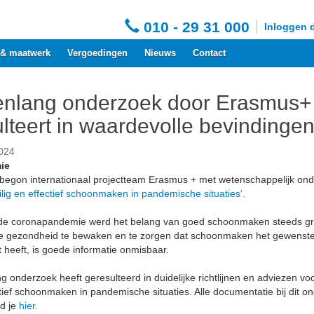
010 - 29 31 000
Inloggen 
 & maatwerk
Vergoedingen
Nieuws
Contact
enlang onderzoek door Erasmus+
ulteert in waardevolle bevindinge
024
ie
 begon internationaal projectteam Erasmus + met wetenschappelijk on
ilig en effectief schoonmaken in pandemische situaties
'.
 de coronapandemie werd het belang van goed schoonmaken steeds gr
 gezondheid te bewaken en te zorgen dat schoonmaken het gewenst
t heeft, is goede informatie onmisbaar.
g onderzoek heeft geresulteerd in duidelijke richtlijnen en adviezen voo
tief schoonmaken in pandemische situaties. Alle documentatie bij dit o
d je
hier
.