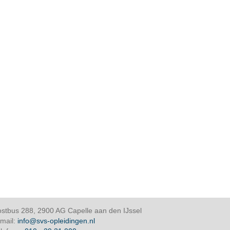
stbus 288, 2900 AG Capelle aan den IJssel
mail:
info@svs-opleidingen.nl