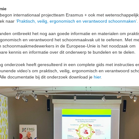
mie
begon internationaal projectteam Erasmus + ook met wetenschappelijk
ek naar
‘
Praktisch, veilig, ergonomisch en verantwoord schoonmaken
’.
landen ontbreekt het nog aan goede informatie en materialen om prakti
 ergonomisch en verantwoord het schoonmaakvak uit te oefenen. Met m
en schoonmaakmedewerkers in de Europese-Unie is het noodzaak om
are kennis en informatie over dit onderwerp te bundelen en te delen.
g onderzoek heeft geresulteerd in een complete gids met instructies e
unende video’s om praktisch, veilig, ergonomisch en verantwoord sch
lle documentatie bij dit onderzoek download je
hier
.