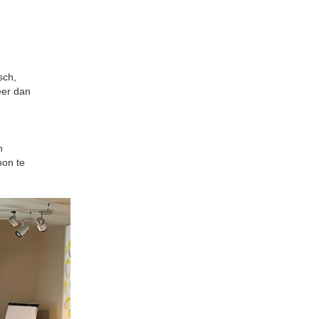
sch,
eer dan
n
oon te