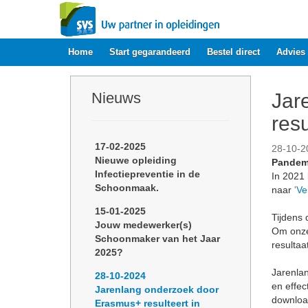
Home
Start gegarandeerd
Bestel direct
Advies
Nieuws
Jar
res
17-02-2025
28-10-2
Nieuwe opleiding
Pandem
Infectiepreventie in de
In 2021
Schoonmaak.
naar
'
Ve
15-01-2025
Tijdens
Jouw medewerker(s)
Om onze
Schoonmaker van het Jaar
resultaa
2025?
Jarenlan
28-10-2024
en effec
Jarenlang onderzoek door
downloa
Erasmus+ resulteert in