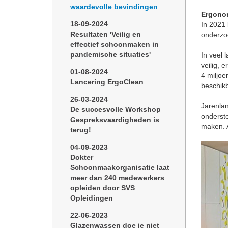
waardevolle bevindingen
Ergono
18-09-2024
In 2021 
Resultaten 'Veilig en
onderzo
effectief schoonmaken in
pandemische situaties'
In veel 
veilig,
01-08-2024
4 miljo
Lancering ErgoClean
beschikb
26-03-2024
Jarenlan
De succesvolle Workshop
onderste
Gespreksvaardigheden is
maken. A
terug!
04-09-2023
Dokter
Schoonmaakorganisatie laat
meer dan 240 medewerkers
opleiden door SVS
Opleidingen
22-06-2023
Glazenwassen doe je niet