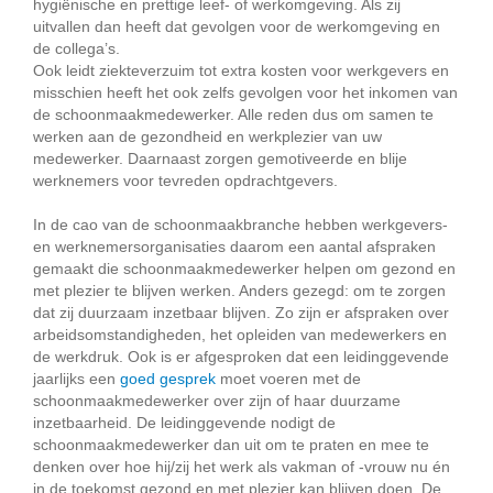
hygiënische en prettige leef- of werkomgeving. Als zij
uitvallen dan heeft dat gevolgen voor de werkomgeving en
de collega’s.
Ook leidt ziekteverzuim tot extra kosten voor werkgevers en
misschien heeft het ook zelfs gevolgen voor het inkomen van
de schoonmaakmedewerker. Alle reden dus om samen te
werken aan de gezondheid en werkplezier van uw
medewerker. Daarnaast zorgen gemotiveerde en blije
werknemers voor tevreden opdrachtgevers.
In de cao van de schoonmaakbranche hebben werkgevers-
en werknemersorganisaties daarom een aantal afspraken
gemaakt die schoonmaakmedewerker helpen om gezond en
met plezier te blijven werken. Anders gezegd: om te zorgen
dat zij duurzaam inzetbaar blijven. Zo zijn er afspraken over
arbeidsomstandigheden, het opleiden van medewerkers en
de werkdruk. Ook is er afgesproken dat een leidinggevende
jaarlijks een
goed gesprek
moet voeren met de
schoonmaakmedewerker over zijn of haar duurzame
inzetbaarheid. De leidinggevende nodigt de
schoonmaakmedewerker dan uit om te praten en mee te
denken over hoe hij/zij het werk als vakman of -vrouw nu én
in de toekomst gezond en met plezier kan blijven doen. De