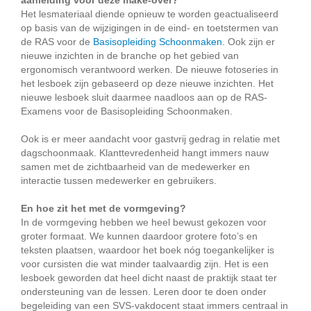
aanleiding voor deze make-over?
Het lesmateriaal diende opnieuw te worden geactualiseerd
op basis van de wijzigingen in de eind- en toetstermen van
de RAS voor de
Basisopleiding Schoonmaken
. Ook zijn er
nieuwe inzichten in de branche op het gebied van
ergonomisch verantwoord werken. De nieuwe fotoseries in
het lesboek zijn gebaseerd op deze nieuwe inzichten. Het
nieuwe lesboek sluit daarmee naadloos aan op de RAS-
Examens voor de Basisopleiding Schoonmaken.
Ook is er meer aandacht voor gastvrij gedrag in relatie met
dagschoonmaak. Klanttevredenheid hangt immers nauw
samen met de zichtbaarheid van de medewerker en
interactie tussen medewerker en gebruikers.
En hoe zit het met de vormgeving?
In de vormgeving hebben we heel bewust gekozen voor
groter formaat. We kunnen daardoor grotere foto’s en
teksten plaatsen, waardoor het boek nóg toegankelijker is
voor cursisten die wat minder taalvaardig zijn. Het is een
lesboek geworden dat heel dicht naast de praktijk staat ter
ondersteuning van de lessen. Leren door te doen onder
begeleiding van een SVS-vakdocent staat immers centraal in