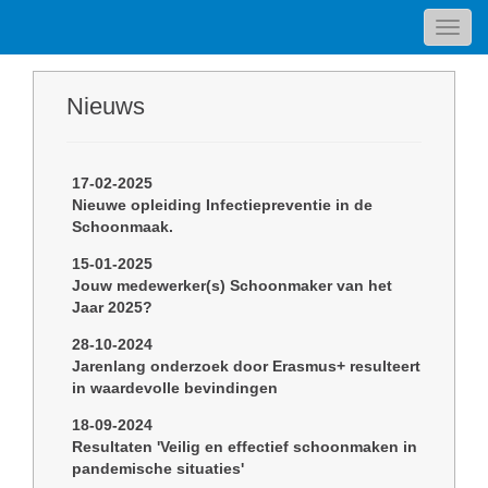
Toggl
navig
Nieuws
17-02-2025
Nieuwe opleiding Infectiepreventie in de
Schoonmaak.
15-01-2025
Jouw medewerker(s) Schoonmaker van het
Jaar 2025?
28-10-2024
Jarenlang onderzoek door Erasmus+ resulteert
in waardevolle bevindingen
18-09-2024
Resultaten 'Veilig en effectief schoonmaken in
pandemische situaties'