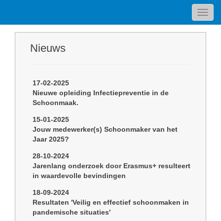
Toggl
navig
Nieuws
17-02-2025
Nieuwe opleiding Infectiepreventie in de
Schoonmaak.
15-01-2025
Jouw medewerker(s) Schoonmaker van het
Jaar 2025?
28-10-2024
Jarenlang onderzoek door Erasmus+ resulteert
in waardevolle bevindingen
18-09-2024
Resultaten 'Veilig en effectief schoonmaken in
pandemische situaties'