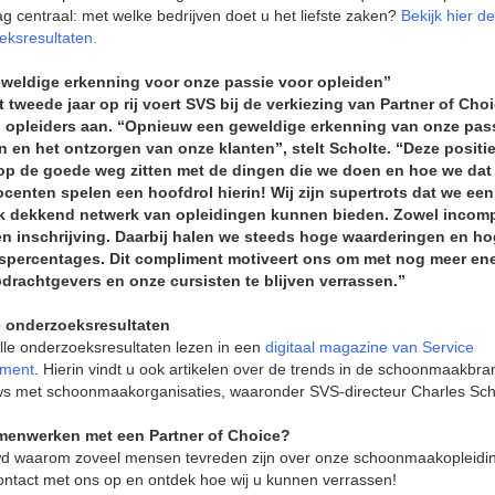
g centraal: met welke bedrijven doet u het liefste zaken?
Bekijk hier de
eksresultaten
.
weldige erkenning voor onze passie voor opleiden”
t tweede jaar op rij voert SVS bij de verkiezing van Partner of Cho
an opleiders aan. “Opnieuw een geweldige erkenning van onze pas
n en het ontzorgen van onze klanten”, stelt Scholte. “Deze positie
 op de goede weg zitten met de dingen die we doen en hoe we dat
centen spelen een hoofdrol hierin! Wij zijn supertrots dat we een
jk dekkend netwerk van opleidingen kunnen bieden. Zowel incom
n inschrijving. Daarbij halen we steeds hoge waarderingen en h
spercentages. Dit compliment motiveert ons om met nog meer ene
drachtgevers en onze cursisten te blijven verrassen.”
 onderzoeksresultaten
lle onderzoeksresultaten lezen in een
digitaal magazine van Service
ment
. Hierin vindt u ook artikelen over de trends in de schoonmaakbr
ews met schoonmaakorganisaties, waaronder SVS-directeur Charles Sch
enwerken met een Partner of Choice?
d waarom zoveel mensen tevreden zijn over onze schoonmaakopleidi
ntact met ons op en ontdek hoe wij u kunnen verrassen!