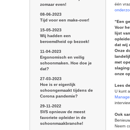
één vraa
zomaar even!
onderzo
08-06-2023
Tijd voor een make-over!
“Een ge
Voor he
15-05-2023
lijst v
Wij hadden een
opleide
beroemdheid op bezoek!
dat wij
Onze do
11-04-2023
landeli
Ergonomisch en veilig
met ope
schoonmaken. Hoe doe je
slaging
dat?
onze op
27-03-2023
Hoe is er eigenlijk
Lees de
schoongemaakt tijdens de
U kunt a
Corona pandemie?
Manage
intervi
29-11-2022
SVS opnieuw de meest
Ook sam
favoriete opleider in de
Benieuw
schoonmaakbranche!
Neem co