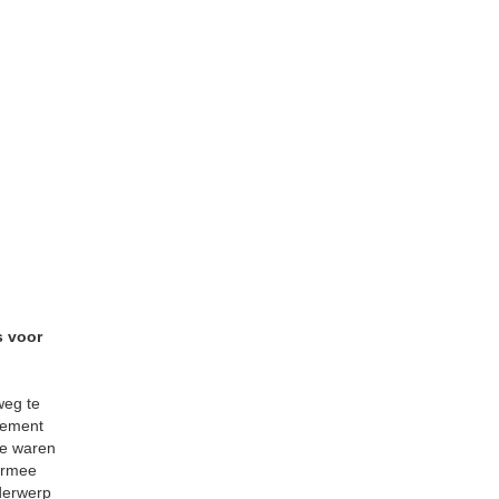
s voor
weg te
gement
ie waren
armee
derwerp