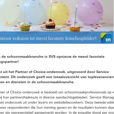
 de schoonmaakbranche is SVS opnieuw de meest favoriete
ngspartner!
jkt uit het Partner of Choice-onderzoek, uitgevoerd door Service
ent. Dit onderzoek geeft een totaaloverzicht van topleverancier
en en diensten in de schoonmaakbranche.
tner of Choice-onderzoek is bedoeld om schoonmaakprofessionals op 
bij hun partnershipkeuze in diverse aandachtsgebieden. Service Mana
et onderzoek uit onder lezers en websitebezoekers. Deze tweede edit
 meer respondenten die hun mening gaven en de resultaten kunnen da
er als representatief aangemerkt worden. In de enquête stond per on