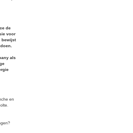
ice de
sie voor
 bewijst
 doen.
pany als
oge
rgie
anche en
olte.
ngen?