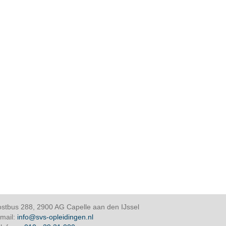
stbus 288, 2900 AG Capelle aan den IJssel
mail:
info@svs-opleidingen.nl