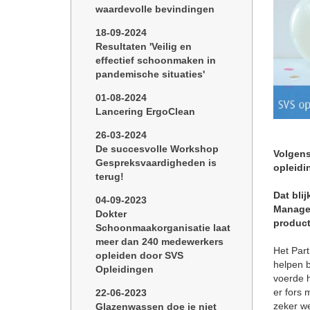
waardevolle bevindingen
18-09-2024
Resultaten 'Veilig en
effectief schoonmaken in
pandemische situaties'
01-08-2024
Lancering ErgoClean
26-03-2024
De succesvolle Workshop
Volgens
Gespreksvaardigheden is
opleidi
terug!
Dat bli
04-09-2023
Managem
Dokter
product
Schoonmaakorganisatie laat
meer dan 240 medewerkers
Het Par
opleiden door SVS
helpen 
Opleidingen
voerde h
er fors
22-06-2023
zeker we
Glazenwassen doe je niet